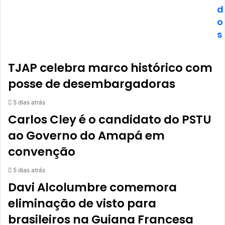
d
o
s
TJAP celebra marco histórico com
posse de desembargadoras
5 dias atrás
Carlos Cley é o candidato do PSTU
ao Governo do Amapá em
convenção
5 dias atrás
Davi Alcolumbre comemora
eliminação de visto para
brasileiros na Guiana Francesa