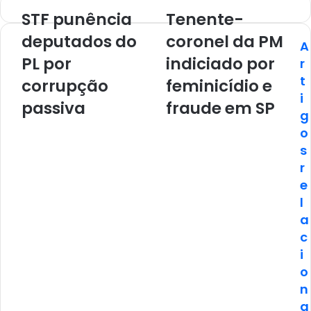
STF punência
Tenente-
deputados do
coronel da PM
A
PL por
indiciado por
r
t
corrupção
feminicídio e
i
passiva
fraude em SP
g
o
s
r
e
l
a
c
i
o
n
a