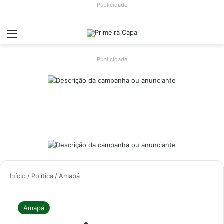
Publicidade
Menu
Switch
Pr
Publicidade
Início
/
Política
/
Amapá
Amapá