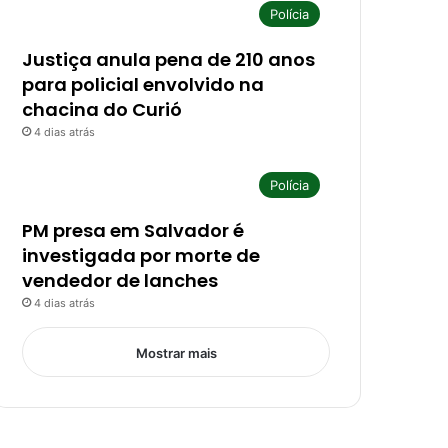
Polícia
Justiça anula pena de 210 anos
para policial envolvido na
chacina do Curió
4 dias atrás
Polícia
PM presa em Salvador é
investigada por morte de
vendedor de lanches
4 dias atrás
Mostrar mais