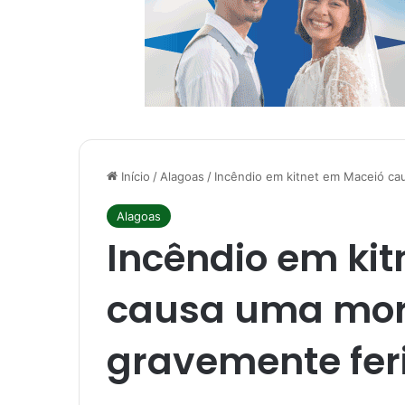
Início
/
Alagoas
/
Incêndio em kitnet em Maceió ca
Alagoas
Incêndio em ki
causa uma mort
gravemente fer