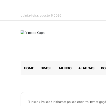
quinta-feira, agosto 6 2026
HOME
BRASIL
MUNDO
ALAGOAS
PO
Início
/
Polícia
/
Ibitirama: polícia encerra investiga