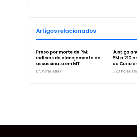
Artigos relacionados
Preso por morte de PM:
Justiça a
indícios de planejamento do
PM a 210 a
assassinato em MT
do Curió e
5 horas atrás
20 horas atr