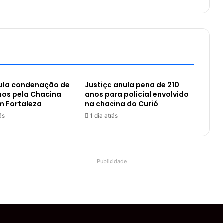
nula condenação de
Justiça anula pena de 210
nos pela Chacina
anos para policial envolvido
m Fortaleza
na chacina do Curió
ás
1 dia atrás
Publicidade