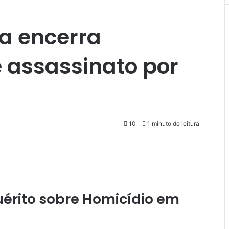
ia encerra
 assassinato por
10
1 minuto de leitura
quérito sobre Homicídio em