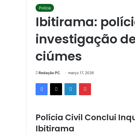
Polícia
Ibitirama: políc
investigação de
ciúmes
Redação PC
março 17, 2026
Facebook
X
Linkedin
Pinterest
Polícia Civil Conclui In
Ibitirama