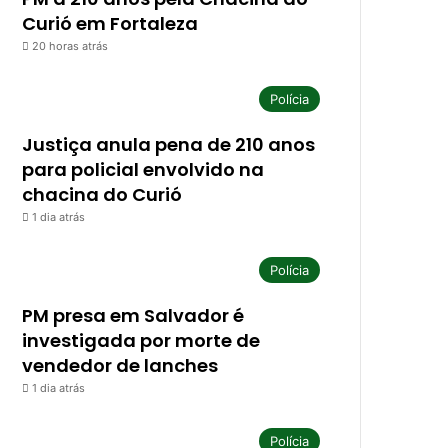
Curió em Fortaleza
20 horas atrás
Polícia
Justiça anula pena de 210 anos
para policial envolvido na
chacina do Curió
1 dia atrás
Polícia
PM presa em Salvador é
investigada por morte de
vendedor de lanches
1 dia atrás
Polícia