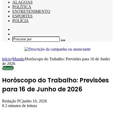
ALAGOAS
POLÍTICA
ENTRETENIMENTO
ESPORTES
POLÍCIA
Barra
Lateral
Switch
skin
Procurar
por
Início
/
Mundo
/
Horóscopo do Trabalho: Previsões para 16 de Junho
de 2026
Mundo
Horóscopo do Trabalho: Previsões
para 16 de Junho de 2026
Redação PC
junho 16, 2026
8
2 minutos de leitura