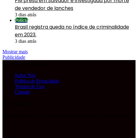
PM presa em Salvador é investigada por morte
de vendedor de lanches
3 dias atrás
Polícia
Brasil registra queda no índice de criminalidade
em 2023.
3 dias atrás
Mostrar mais
Publicidade
Informações Legais
Sobre Nós
Política de Privacidade
Termos de Uso
Contato
Publicidade
© Copyright 2026, Todos os direitos reservados |
Primeira Capa
Facebook
YouTube
Instagram