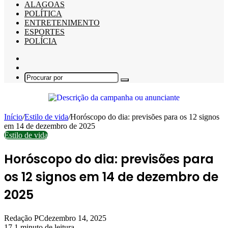
ALAGOAS
POLÍTICA
ENTRETENIMENTO
ESPORTES
POLÍCIA
Barra
Lateral
Switch
skin
Procurar
por
Início
/
Estilo de vida
/
Horóscopo do dia: previsões para os 12 signos
em 14 de dezembro de 2025
Estilo de vida
Horóscopo do dia: previsões para
os 12 signos em 14 de dezembro de
2025
Redação PC
dezembro 14, 2025
17
1 minuto de leitura