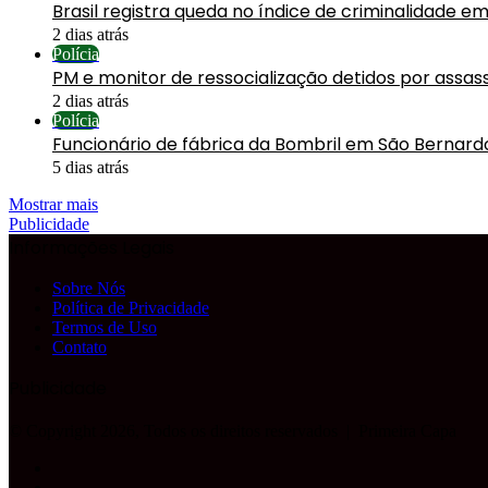
Brasil registra queda no índice de criminalidade em
2 dias atrás
Polícia
PM e monitor de ressocialização detidos por assa
2 dias atrás
Polícia
Funcionário de fábrica da Bombril em São Bernard
5 dias atrás
Mostrar mais
Publicidade
Informações Legais
Sobre Nós
Política de Privacidade
Termos de Uso
Contato
Publicidade
© Copyright 2026, Todos os direitos reservados |
Primeira Capa
Facebook
YouTube