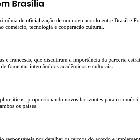
em Brasília
 cerimônia de oficialização de um novo acordo entre Brasil e F
mo comércio, tecnologia e cooperação cultural.
s e francesas, que discutiram a importância da parceria estra
de fomentar intercâmbios acadêmicos e culturais.
iplomáticas, proporcionando novos horizontes para o comércio 
 ambos os países.
erão responsáveis por detalhar os termos do acordo e implemen