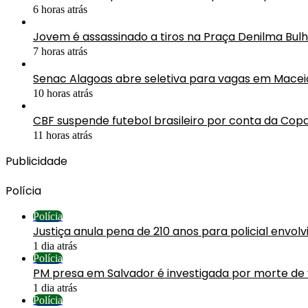
6 horas atrás
Jovem é assassinado a tiros na Praça Denilma Bul
7 horas atrás
Senac Alagoas abre seletiva para vagas em Macei
10 horas atrás
CBF suspende futebol brasileiro por conta da Co
11 horas atrás
Publicidade
Polícia
Polícia
Justiça anula pena de 210 anos para policial envol
1 dia atrás
Polícia
PM presa em Salvador é investigada por morte de
1 dia atrás
Polícia