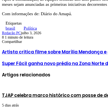
meses sejam anunciadas as primeiras iniciativas decorrentes 
Com informações de: Diário do Amapá.
Etiquetas
brasil
Política
Redação PC
julho 3, 2026
8
1 minuto de leitura
Facebook
X
Linkedin
Pinterest
WhatsApp
Telegram
Compartilhar
Facebook
X
Linkedin
Pinterest
WhatsApp
Telegram
Artista critica filme sobre Marília Mendonça e
Super Fácil ganha novo prédio na Zona Norte
Artigos relacionados
TJAP celebra marco histórico com posse de
5 dias atrás