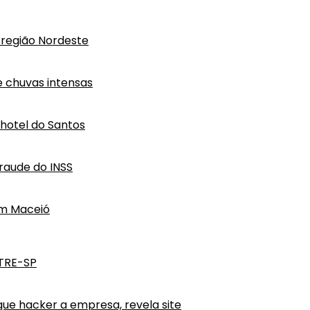
região Nordeste
e chuvas intensas
hotel do Santos
raude do INSS
em Maceió
 TRE-SP
ue hacker a empresa, revela site