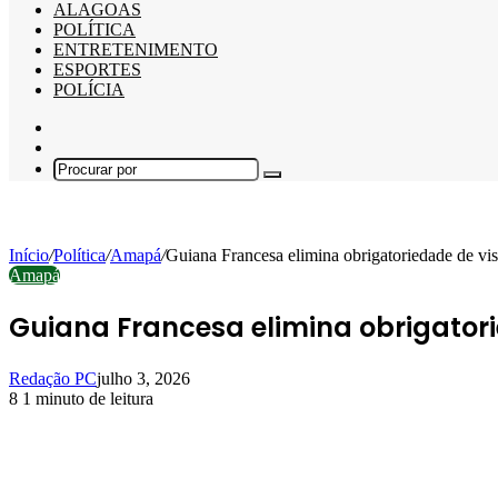
ALAGOAS
POLÍTICA
ENTRETENIMENTO
ESPORTES
POLÍCIA
Barra
Lateral
Switch
skin
Procurar
por
Início
/
Política
/
Amapá
/
Guiana Francesa elimina obrigatoriedade de vist
Amapá
Guiana Francesa elimina obrigatorie
Redação PC
julho 3, 2026
8
1 minuto de leitura
Facebook
X
Linkedin
Pinterest
WhatsApp
Telegram