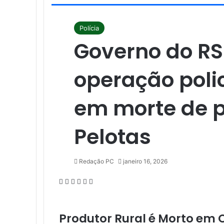
Polícia
Governo do RS
operação polic
em morte de 
Pelotas
Redação PC
janeiro 16, 2026
Facebook
X
Linkedin
Pinterest
WhatsApp
Telegram
Produtor Rural é Morto em 