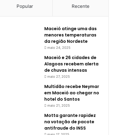
Popular
Recente
Maceió atinge uma das
menores temperaturas
da região Nordeste
maio 24, 2025
Maceió e 26 cidades de
Alagoas recebem alerta
de chuvas intensas
maio 27, 2025
Multidão recebe Neymar
em Maceió ao chegar no
hotel do Santos
maio 21, 2025
Motta garante rapidez
na votação de pacote
antifraude do INSS
maio 17, 2025