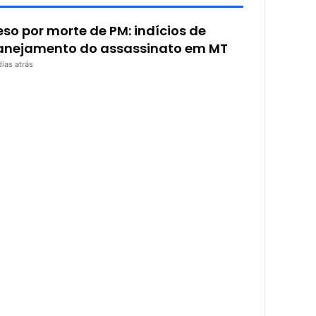
eso por morte de PM: indícios de
anejamento do assassinato em MT
dias atrás