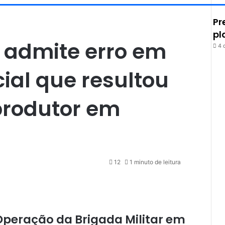
Pr
pl
 admite erro em
4 
ial que resultou
produtor em
12
1 minuto de leitura
Operação da Brigada Militar em