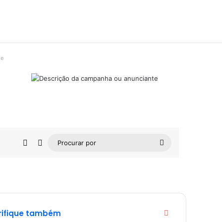
de
Barra Lateral
Switch skin
Procurar
por
Fechar
rifique também