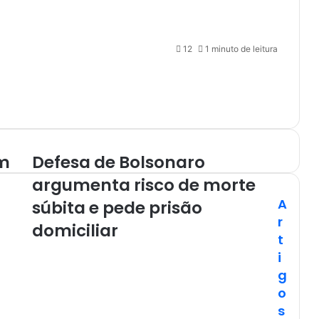
12
1 minuto de leitura
am
Defesa de Bolsonaro
argumenta risco de morte
A
súbita e pede prisão
r
domiciliar
t
i
g
o
s