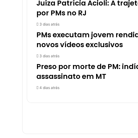
Juíza Patrícia Acioli: A tra
por PMs no RJ
3 dias atrás
PMs executam jovem rendid
novos vídeos exclusivos
3 dias atrás
Preso por morte de PM: ind
assassinato em MT
4 dias atrás