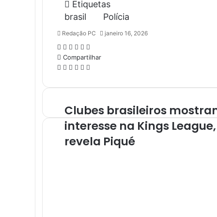
Etiquetas
brasil
Polícia
Redação PC
janeiro 16, 2026
Facebook
X
Linkedin
Pinterest
WhatsApp
Telegram
Compartilhar
Facebook
X
Linkedin
Pinterest
WhatsApp
Telegram
Clubes brasileiros mostr
interesse na Kings League,
revela Piqué