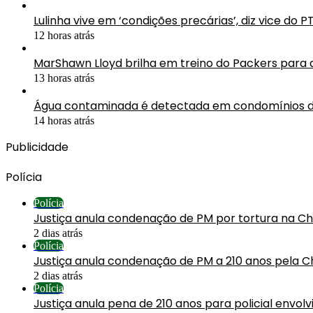
Lulinha vive em ‘condições precárias’, diz vice do P
12 horas atrás
MarShawn Lloyd brilha em treino do Packers para
13 horas atrás
Água contaminada é detectada em condomínios d
14 horas atrás
Publicidade
Polícia
Polícia
Justiça anula condenação de PM por tortura na C
2 dias atrás
Polícia
Justiça anula condenação de PM a 210 anos pela C
2 dias atrás
Polícia
Justiça anula pena de 210 anos para policial envol