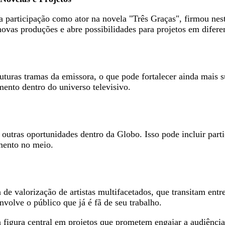
ua participação como ator na novela "Três Graças", firmou nes
vas produções e abre possibilidades para projetos em diferen
uturas tramas da emissora, o que pode fortalecer ainda mais s
ento dentro do universo televisivo.
outras oportunidades dentro da Globo. Isso pode incluir part
imento no meio.
de valorização de artistas multifacetados, que transitam entr
olve o público que já é fã de seu trabalho.
figura central em projetos que prometem engajar a audiência