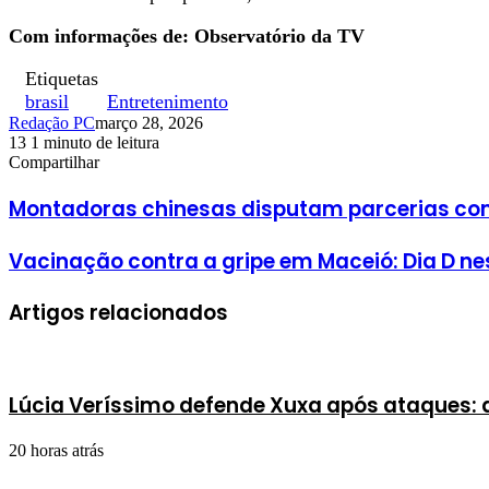
Com informações de: Observatório da TV
Etiquetas
brasil
Entretenimento
Redação PC
março 28, 2026
13
1 minuto de leitura
Facebook
X
Linkedin
Pinterest
WhatsApp
Telegram
Compartilhar
Facebook
X
Linkedin
Pinterest
WhatsApp
Telegram
Montadoras chinesas disputam parcerias com 
Vacinação contra a gripe em Maceió: Dia D n
Artigos relacionados
Lúcia Veríssimo defende Xuxa após ataques:
20 horas atrás