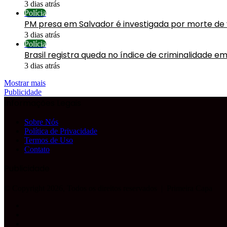
3 dias atrás
Polícia
PM presa em Salvador é investigada por morte de
3 dias atrás
Polícia
Brasil registra queda no índice de criminalidade em
3 dias atrás
Mostrar mais
Publicidade
Informações Legais
Sobre Nós
Política de Privacidade
Termos de Uso
Contato
Publicidade
© Copyright 2026, Todos os direitos reservados |
Primeira Capa
Facebook
YouTube
Instagram