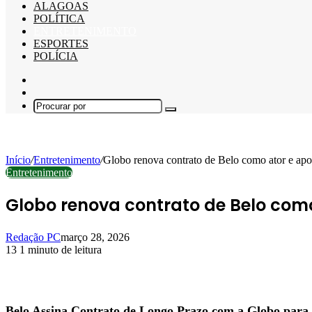
ALAGOAS
POLÍTICA
ENTRETENIMENTO
ESPORTES
POLÍCIA
Barra
Lateral
Switch
skin
Procurar
por
Início
/
Entretenimento
/
Globo renova contrato de Belo como ator e apos
Entretenimento
Globo renova contrato de Belo como
Redação PC
março 28, 2026
13
1 minuto de leitura
Facebook
X
Linkedin
Pinterest
WhatsApp
Telegram
Belo Assina Contrato de Longo Prazo com a Globo para 