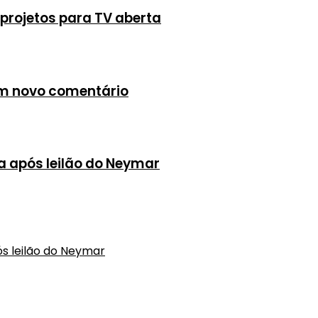
projetos para TV aberta
em novo comentário
a após leilão do Neymar
s leilão do Neymar