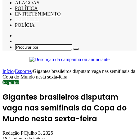
ALAGOAS
POLÍTICA
ENTRETENIMENTO
ESPORTES
POLÍCIA
Barra
Lateral
Switch
skin
Procurar
por
Início
/
Esportes
/
Gigantes brasileiros disputam vaga nas semifinais da
Copa do Mundo nesta sexta-feira
Esportes
Gigantes brasileiros disputam
vaga nas semifinais da Copa do
Mundo nesta sexta-feira
Redação PC
julho 3, 2025
18
1 minuto de leitura