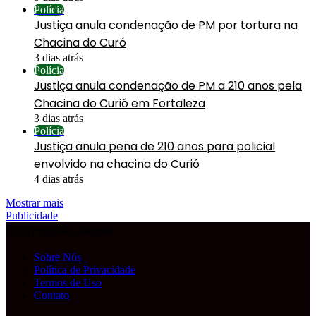
Polícia
Justiça anula condenação de PM por tortura na
Chacina do Curó
3 dias atrás
Polícia
Justiça anula condenação de PM a 210 anos pela
Chacina do Curió em Fortaleza
3 dias atrás
Polícia
Justiça anula pena de 210 anos para policial
envolvido na chacina do Curió
4 dias atrás
Mostrar mais
Publicidade
Informações Legais
Sobre Nós
Política de Privacidade
Termos de Uso
Contato