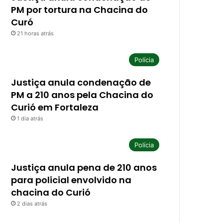
PM por tortura na Chacina do
Curó
21 horas atrás
Polícia
Justiça anula condenação de
PM a 210 anos pela Chacina do
Curió em Fortaleza
1 dia atrás
Polícia
Justiça anula pena de 210 anos
para policial envolvido na
chacina do Curió
2 dias atrás