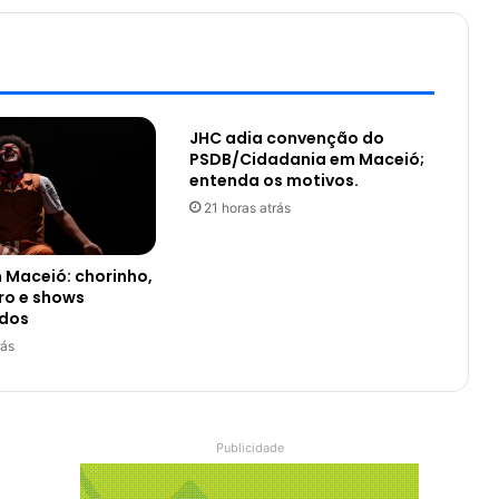
JHC adia convenção do
PSDB/Cidadania em Maceió;
entenda os motivos.
21 horas atrás
 Maceió: chorinho,
tro e shows
ados
rás
Publicidade