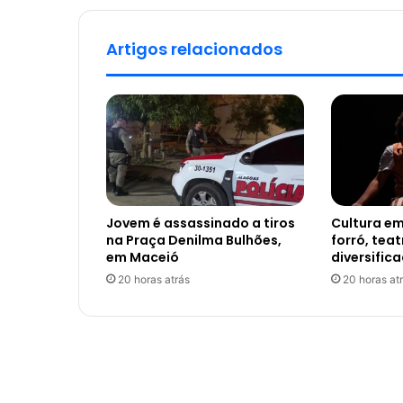
Artigos relacionados
Jovem é assassinado a tiros
Cultura em
na Praça Denilma Bulhões,
forró, tea
em Maceió
diversific
20 horas atrás
20 horas at