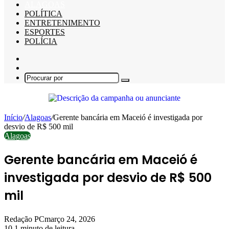
ALAGOAS
POLÍTICA
ENTRETENIMENTO
ESPORTES
POLÍCIA
Barra
Lateral
Switch
skin
Procurar
por
Início
/
Alagoas
/
Gerente bancária em Maceió é investigada por
desvio de R$ 500 mil
Alagoas
Gerente bancária em Maceió é
investigada por desvio de R$ 500
mil
Redação PC
março 24, 2026
10
1 minuto de leitura