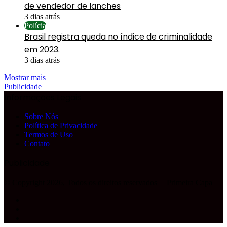
de vendedor de lanches
3 dias atrás
Polícia
Brasil registra queda no índice de criminalidade
em 2023.
3 dias atrás
Mostrar mais
Publicidade
Informações Legais
Sobre Nós
Política de Privacidade
Termos de Uso
Contato
Publicidade
© Copyright 2026, Todos os direitos reservados |
Primeira Capa
Facebook
YouTube
Instagram