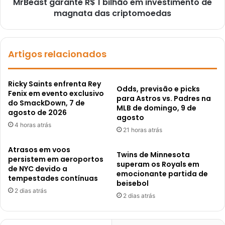
MrBeast garante R$ 1 bilhão em investimento de
magnata das criptomoedas
Artigos relacionados
Ricky Saints enfrenta Rey
Odds, previsão e picks
Fenix em evento exclusivo
para Astros vs. Padres na
do SmackDown, 7 de
MLB de domingo, 9 de
agosto de 2026
agosto
4 horas atrás
21 horas atrás
Atrasos em voos
Twins de Minnesota
persistem em aeroportos
superam os Royals em
de NYC devido a
emocionante partida de
tempestades contínuas
beisebol
2 dias atrás
2 dias atrás