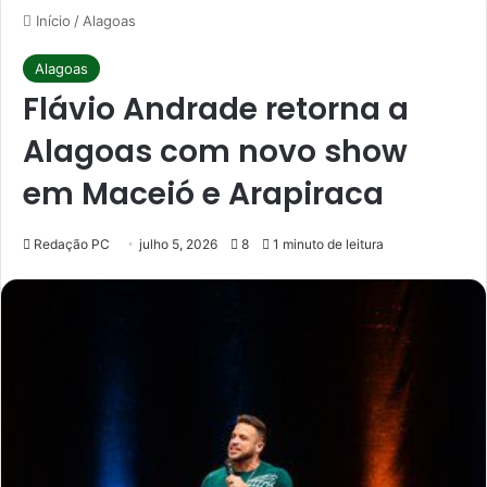
Início
/
Alagoas
Alagoas
Flávio Andrade retorna a
Alagoas com novo show
em Maceió e Arapiraca
Redação PC
julho 5, 2026
8
1 minuto de leitura