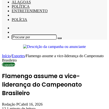
ALAGOAS
POLÍTICA
ENTRETENIMENTO
ESPORTES
POLÍCIA
Barra
Lateral
Switch
skin
Procurar
por
Início
/
Esportes
/
Flamengo assume a vice-liderança do Campeonato
Brasileiro
Esportes
Flamengo assume a vice-
liderança do Campeonato
Brasileiro
Redação PC
abril 16, 2026
12
1 minuto de leitura