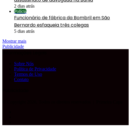
2 dias atrás
Polícia
Funcionário de fábrica da Bombril em São
Bernardo esfaqueia três colegas
5 dias atrás
Mostrar mais
Publicidade
Informações Legais
Sobre Nós
Política de Privacidade
Termos de Uso
Contato
Publicidade
© Copyright 2026, Todos os direitos reservados |
Primeira Capa
Facebook
YouTube
Instagram