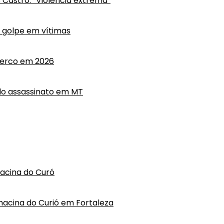
s Castro: “Violência extrema”
m golpe em vítimas
cerco em 2026
do assassinato em MT
hacina do Curó
hacina do Curió em Fortaleza