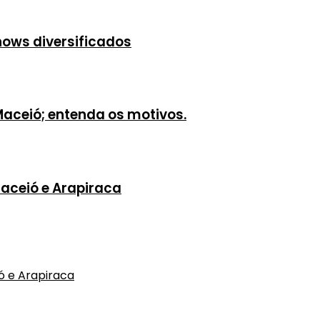
shows diversificados
ceió; entenda os motivos.
aceió e Arapiraca
ó e Arapiraca