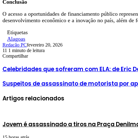
Conclusão
O acesso a oportunidades de financiamento público represen
desenvolvimento econômico e a inovação no país, além de fo
Etiquetas
Alagoas
Redação PC
fevereiro 20, 2026
11
1 minuto de leitura
Facebook
X
Linkedin
Pinterest
WhatsApp
Telegram
Compartilhar
Facebook
X
Linkedin
Pinterest
WhatsApp
Telegram
Celebridades que sofreram com ELA: de Eric 
Suspeitos de assassinato de motorista por ap
Artigos relacionados
Jovem é assassinado a tiros na Praça Denilm
15 horas atrás