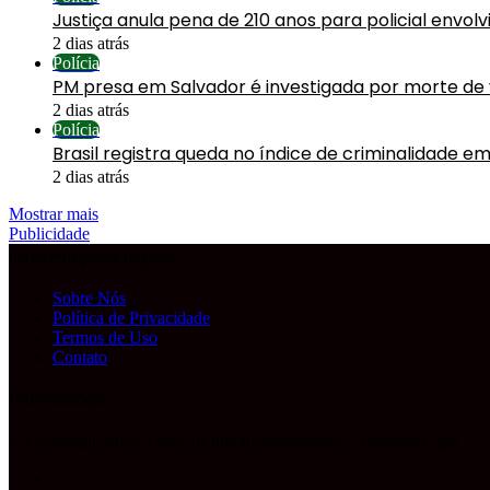
Justiça anula pena de 210 anos para policial envol
2 dias atrás
Polícia
PM presa em Salvador é investigada por morte de
2 dias atrás
Polícia
Brasil registra queda no índice de criminalidade em
2 dias atrás
Mostrar mais
Publicidade
Informações Legais
Sobre Nós
Política de Privacidade
Termos de Uso
Contato
Publicidade
© Copyright 2026, Todos os direitos reservados |
Primeira Capa
Facebook