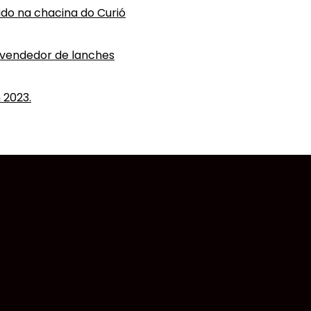
vido na chacina do Curió
 vendedor de lanches
 2023.