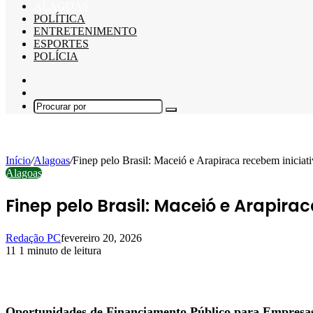
ALAGOAS
POLÍTICA
ENTRETENIMENTO
ESPORTES
POLÍCIA
Barra
Lateral
Switch
skin
Procurar
por
Início
/
Alagoas
/
Finep pelo Brasil: Maceió e Arapiraca recebem iniciat
Alagoas
Finep pelo Brasil: Maceió e Arapira
Redação PC
fevereiro 20, 2026
11
1 minuto de leitura
Facebook
X
Linkedin
Pinterest
WhatsApp
Telegram
Oportunidades de Financiamento Público para Empresas 