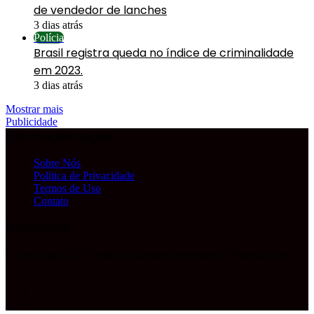
de vendedor de lanches
3 dias atrás
Polícia
Brasil registra queda no índice de criminalidade
em 2023.
3 dias atrás
Mostrar mais
Publicidade
Informações Legais
Sobre Nós
Política de Privacidade
Termos de Uso
Contato
Publicidade
© Copyright 2026, Todos os direitos reservados |
Primeira Capa
Facebook
YouTube
Instagram