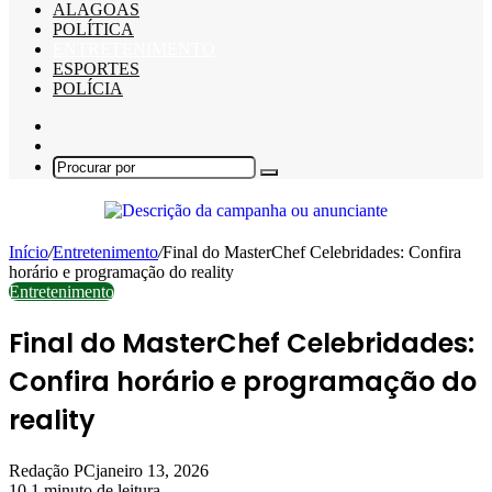
ALAGOAS
POLÍTICA
ENTRETENIMENTO
ESPORTES
POLÍCIA
Barra
Lateral
Switch
skin
Procurar
por
Início
/
Entretenimento
/
Final do MasterChef Celebridades: Confira
horário e programação do reality
Entretenimento
Final do MasterChef Celebridades:
Confira horário e programação do
reality
Redação PC
janeiro 13, 2026
10
1 minuto de leitura