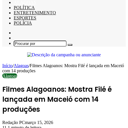
ALAGOAS
POLÍTICA
ENTRETENIMENTO
ESPORTES
POLÍCIA
Barra
Lateral
Switch
skin
Procurar
por
Início
/
Alagoas
/
Filmes Alagoanos: Mostra Filé é lançada em Maceió
com 14 produções
Alagoas
Filmes Alagoanos: Mostra Filé é
lançada em Maceió com 14
produções
Redação PC
março 15, 2026
11
1 minuto de leitura