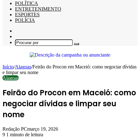
POLÍTICA
ENTRETENIMENTO
ESPORTES
POLÍCIA
Barra
Lateral
Switch
skin
Procurar
por
Início
/
Alagoas
/
Feirão do Procon em Maceió: como negociar dívidas
e limpar seu nome
Alagoas
Feirão do Procon em Maceió: como
negociar dívidas e limpar seu
nome
Redação PC
março 19, 2026
9
1 minuto de leitura