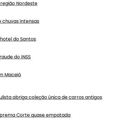
região Nordeste
e chuvas intensas
hotel do Santos
raude do INSS
em Maceió
lista abriga coleção única de carros antigos
Suprema Corte quase empatada