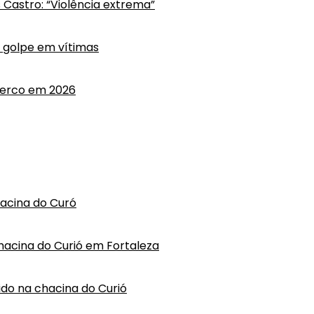
s Castro: “Violência extrema”
m golpe em vítimas
cerco em 2026
hacina do Curó
hacina do Curió em Fortaleza
vido na chacina do Curió