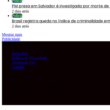
Polícia
PM presa em Salvador é investigada por morte de
2 dias atrás
Polícia
Brasil registra queda no índice de criminalidade em
2 dias atrás
Mostrar mais
Publicidade
Informações Legais
Sobre Nós
Política de Privacidade
Termos de Uso
Contato
Publicidade
© Copyright 2026, Todos os direitos reservados |
Primeira Capa
Facebook
YouTube
Instagram