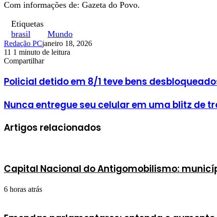
Com informações de: Gazeta do Povo.
Etiquetas
brasil
Mundo
Redação PC
janeiro 18, 2026
11
1 minuto de leitura
Facebook
X
Linkedin
Pinterest
WhatsApp
Telegram
Compartilhar
Facebook
X
Linkedin
Pinterest
WhatsApp
Telegram
Policial detido em 8/1 teve bens desbloqueado
Nunca entregue seu celular em uma blitz de tr
Artigos relacionados
Capital Nacional do Antigomobilismo: municíp
6 horas atrás