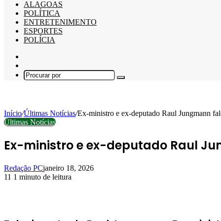
ALAGOAS
POLÍTICA
ENTRETENIMENTO
ESPORTES
POLÍCIA
Barra
Lateral
Switch
skin
Procurar
por
Início
/
Últimas Notícias
/
Ex-ministro e ex-deputado Raul Jungmann fal
Últimas Notícias
Ex-ministro e ex-deputado Raul Ju
Redação PC
janeiro 18, 2026
11
1 minuto de leitura
Facebook
X
Linkedin
Pinterest
WhatsApp
Telegram