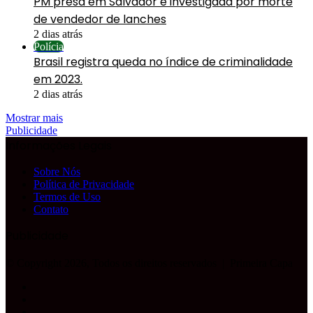
PM presa em Salvador é investigada por morte
de vendedor de lanches
2 dias atrás
Polícia
Brasil registra queda no índice de criminalidade
em 2023.
2 dias atrás
Mostrar mais
Publicidade
Informações Legais
Sobre Nós
Política de Privacidade
Termos de Uso
Contato
Publicidade
© Copyright 2026, Todos os direitos reservados |
Primeira Capa
Facebook
YouTube
Instagram