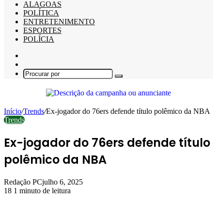
ALAGOAS
POLÍTICA
ENTRETENIMENTO
ESPORTES
POLÍCIA
Barra
Lateral
Switch
skin
Procurar
por
Início
/
Trends
/
Ex-jogador do 76ers defende título polêmico da NBA
Trends
Ex-jogador do 76ers defende título
polêmico da NBA
Redação PC
julho 6, 2025
18
1 minuto de leitura