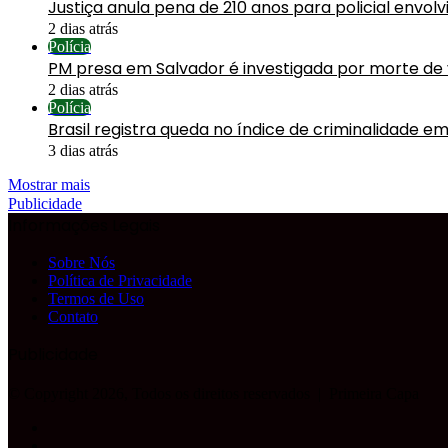
Justiça anula pena de 210 anos para policial envol
2 dias atrás
Polícia
PM presa em Salvador é investigada por morte de
2 dias atrás
Polícia
Brasil registra queda no índice de criminalidade em
3 dias atrás
Mostrar mais
Publicidade
Informações Legais
Sobre Nós
Política de Privacidade
Termos de Uso
Contato
Publicidade
© Copyright 2026, Todos os direitos reservados |
Primeira Capa
Facebook
YouTube