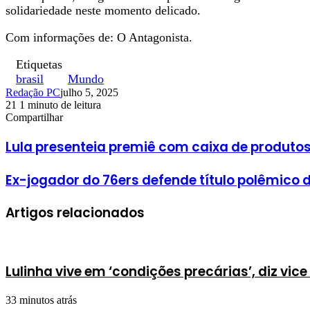
solidariedade neste momento delicado.
Com informações de: O Antagonista.
Etiquetas
brasil
Mundo
Redação PC
julho 5, 2025
21
1 minuto de leitura
Facebook
X
Linkedin
Pinterest
WhatsApp
Telegram
Compartilhar
Facebook
X
Linkedin
Pinterest
WhatsApp
Telegram
Lula presenteia premiê com caixa de produtos
Ex-jogador do 76ers defende título polêmico 
Artigos relacionados
Lulinha vive em ‘condições precárias’, diz vice
33 minutos atrás