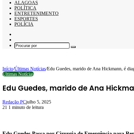
ALAGOAS
POLÍTICA
ENTRETENIMENTO
ESPORTES
POLÍCIA
Barra
Lateral
Switch
skin
Procurar
por
Início
/
Últimas Notícias
/
Edu Guedes, marido de Ana Hickmann, é diag
Últimas Notícias
Edu Guedes, marido de Ana Hickma
Redação PC
julho 5, 2025
21
1 minuto de leitura
Facebook
X
Linkedin
Pinterest
WhatsApp
Telegram
Edu Guedes Passa por Cirurgia de Emergência para Re