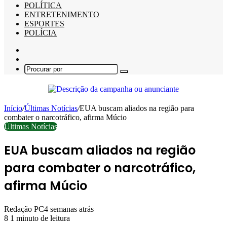
POLÍTICA
ENTRETENIMENTO
ESPORTES
POLÍCIA
Barra
Lateral
Switch
skin
Procurar
por
Início
/
Últimas Notícias
/
EUA buscam aliados na região para
combater o narcotráfico, afirma Múcio
Últimas Notícias
EUA buscam aliados na região
para combater o narcotráfico,
afirma Múcio
Redação PC
4 semanas atrás
8
1 minuto de leitura