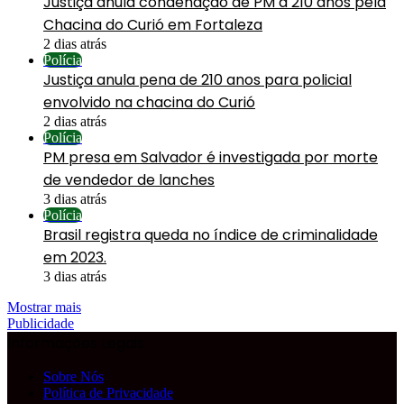
Justiça anula condenação de PM a 210 anos pela
Chacina do Curió em Fortaleza
2 dias atrás
Polícia
Justiça anula pena de 210 anos para policial
envolvido na chacina do Curió
2 dias atrás
Polícia
PM presa em Salvador é investigada por morte
de vendedor de lanches
3 dias atrás
Polícia
Brasil registra queda no índice de criminalidade
em 2023.
3 dias atrás
Mostrar mais
Publicidade
Informações Legais
Sobre Nós
Política de Privacidade