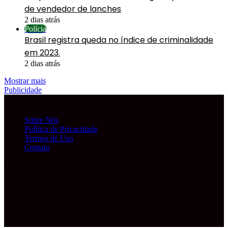
de vendedor de lanches
2 dias atrás
Polícia
Brasil registra queda no índice de criminalidade
em 2023.
2 dias atrás
Mostrar mais
Publicidade
Informações Legais
Sobre Nós
Política de Privacidade
Termos de Uso
Contato
Publicidade
© Copyright 2026, Todos os direitos reservados |
Primeira Capa
Facebook
YouTube
Instagram