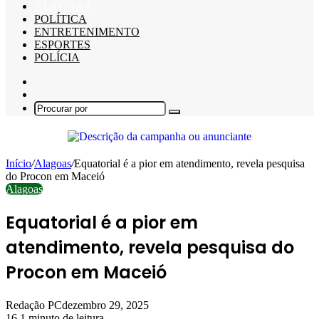
ALAGOAS
POLÍTICA
ENTRETENIMENTO
ESPORTES
POLÍCIA
Barra
Lateral
Switch
skin
Procurar
por
Início
/
Alagoas
/
Equatorial é a pior em atendimento, revela pesquisa
do Procon em Maceió
Alagoas
Equatorial é a pior em
atendimento, revela pesquisa do
Procon em Maceió
Redação PC
dezembro 29, 2025
16
1 minuto de leitura