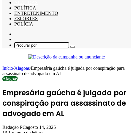
ALAGOAS
POLÍTICA
ENTRETENIMENTO
ESPORTES
POLÍCIA
Barra
Lateral
Switch
skin
Procurar
por
Início
/
Alagoas
/
Empresária gaúcha é julgada por conspiração para
assassinato de advogado em AL
Alagoas
Empresária gaúcha é julgada por
conspiração para assassinato de
advogado em AL
Redação PC
agosto 14, 2025
19
1 minuto de leitura