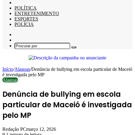
ALAGOAS
POLÍTICA
ENTRETENIMENTO
ESPORTES
POLÍCIA
Barra
Lateral
Switch
skin
Procurar
por
Início
/
Alagoas
/
Denúncia de bullying em escola particular de Maceió
é investigada pelo MP
Alagoas
Denúncia de bullying em escola
particular de Maceió é investigada
pelo MP
Redação PC
março 12, 2026
9
1 minuto de leitura