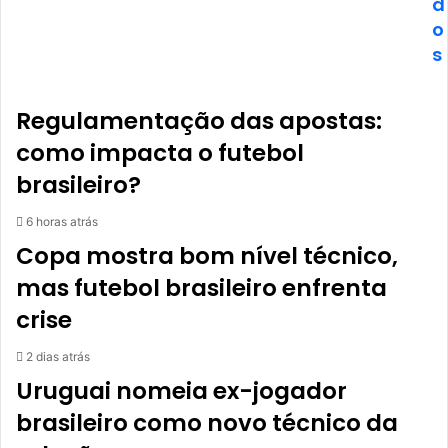
d
o
s
Regulamentação das apostas:
como impacta o futebol
brasileiro?
6 horas atrás
Copa mostra bom nível técnico,
mas futebol brasileiro enfrenta
crise
2 dias atrás
Uruguai nomeia ex-jogador
brasileiro como novo técnico da