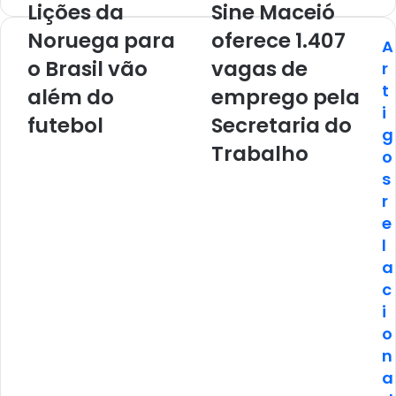
Lições da
Sine Maceió
Noruega para
oferece 1.407
A
o Brasil vão
vagas de
r
t
além do
emprego pela
i
futebol
Secretaria do
g
Trabalho
o
s
r
e
l
a
c
i
o
n
a