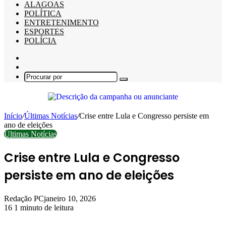
ALAGOAS
POLÍTICA
ENTRETENIMENTO
ESPORTES
POLÍCIA
Barra
Lateral
Switch
skin
Procurar
por
Início
/
Últimas Notícias
/
Crise entre Lula e Congresso persiste em
ano de eleições
Últimas Notícias
Crise entre Lula e Congresso
persiste em ano de eleições
Redação PC
janeiro 10, 2026
16
1 minuto de leitura