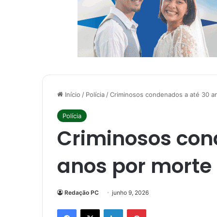
Início
/
Polícia
/
Criminosos condenados a até 30 ano
Polícia
Criminosos con
anos por morte d
Redação PC
junho 9, 2026
Facebook
X
Linkedin
Pinterest