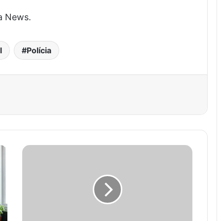
a News.
l
Polícia
est