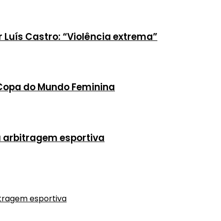
or Luís Castro: “Violência extrema”
a Copa do Mundo Feminina
a arbitragem esportiva
itragem esportiva