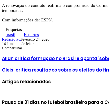
A renovação do contrato reafirma o compromisso do Corinthi
temporadas.
Com informações de: ESPN.
Etiquetas
brasil
Esportes
Redação PC
fevereiro 24, 2026
14
1 minuto de leitura
Facebook
X
Linkedin
Pinterest
WhatsApp
Telegram
Compartilhar
Facebook
X
Linkedin
Pinterest
WhatsApp
Telegram
Allan critica formação no Brasil e aponta 'sob
Gleisi critica resultados sobre os efeitos do f
Artigos relacionados
Pausa de 31 dias no futebol brasileiro para a