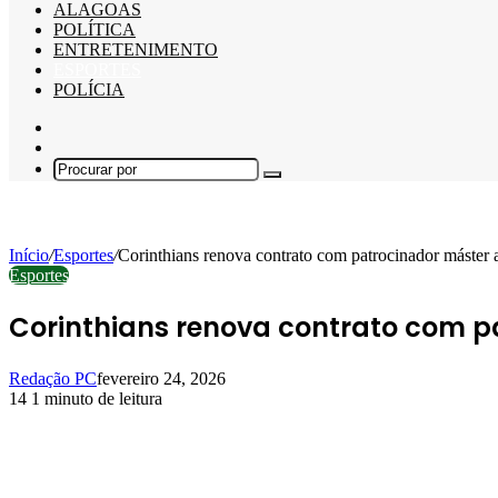
ALAGOAS
POLÍTICA
ENTRETENIMENTO
ESPORTES
POLÍCIA
Barra
Lateral
Switch
skin
Procurar
por
Início
/
Esportes
/
Corinthians renova contrato com patrocinador máster
Esportes
Corinthians renova contrato com p
Redação PC
fevereiro 24, 2026
14
1 minuto de leitura
Facebook
X
Linkedin
Pinterest
WhatsApp
Telegram