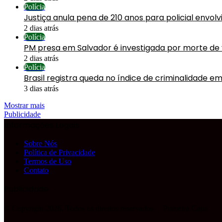
Polícia
Justiça anula pena de 210 anos para policial envol
2 dias atrás
Polícia
PM presa em Salvador é investigada por morte de
2 dias atrás
Polícia
Brasil registra queda no índice de criminalidade em
3 dias atrás
Mostrar mais
Publicidade
Informações Legais
Sobre Nós
Política de Privacidade
Termos de Uso
Contato
Publicidade
© Copyright 2026, Todos os direitos reservados |
Primeira Capa