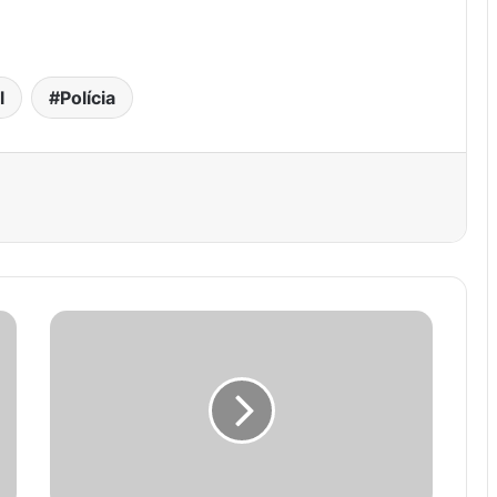
.
l
Polícia
est