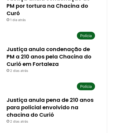
PM por tortura na Chacina do
Curó
1 dia atrás
Polícia
Justiça anula condenação de
PM a 210 anos pela Chacina do
Curió em Fortaleza
2 dias atrás
Polícia
Justiça anula pena de 210 anos
para policial envolvido na
chacina do Curió
2 dias atrás