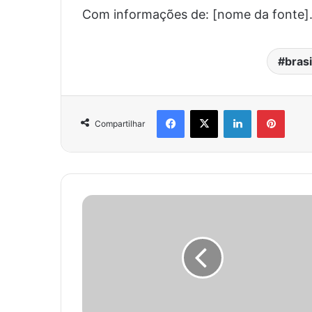
Com informações de: [nome da fonte]
brasi
Facebook
X
Linkedin
Pinter
Compartilhar