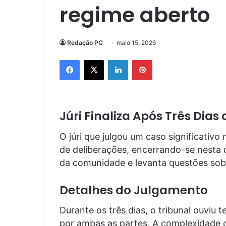
regime aberto
Redação PC
maio 15, 2026
Facebook
X
Linkedin
Pinterest
Júri Finaliza Após Três Dia
O júri que julgou um caso significativ
de deliberações, encerrando-se nesta q
da comunidade e levanta questões sobr
Detalhes do Julgamento
Durante os três dias, o tribunal ouviu
por ambas as partes. A complexidade 