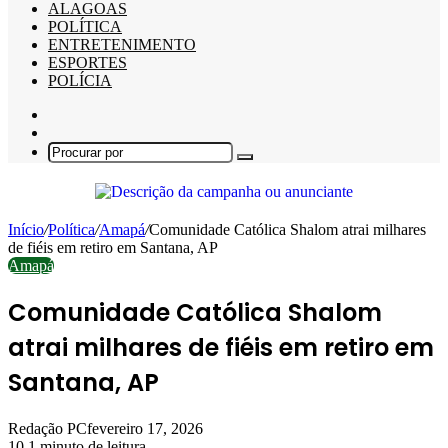
ALAGOAS
POLÍTICA
ENTRETENIMENTO
ESPORTES
POLÍCIA
Barra
Lateral
Switch
skin
Procurar
por
Início
/
Política
/
Amapá
/
Comunidade Católica Shalom atrai milhares
de fiéis em retiro em Santana, AP
Amapá
Comunidade Católica Shalom
atrai milhares de fiéis em retiro em
Santana, AP
Redação PC
fevereiro 17, 2026
10
1 minuto de leitura