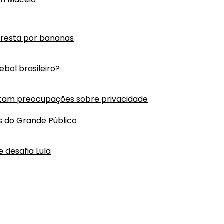
oresta por bananas
bol brasileiro?
tam preocupações sobre privacidade
s do Grande Público
 desafia Lula