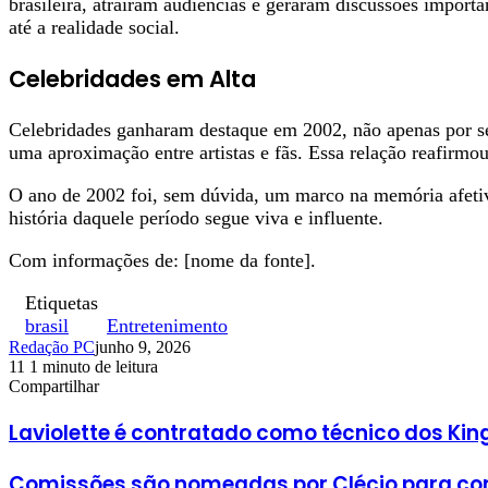
brasileira, atraíram audiências e geraram discussões impor
até a realidade social.
Celebridades em Alta
Celebridades ganharam destaque em 2002, não apenas por seu
uma aproximação entre artistas e fãs. Essa relação reafirmo
O ano de 2002 foi, sem dúvida, um marco na memória afetiva
história daquele período segue viva e influente.
Com informações de: [nome da fonte].
Etiquetas
brasil
Entretenimento
Redação PC
junho 9, 2026
11
1 minuto de leitura
Facebook
X
Linkedin
Pinterest
WhatsApp
Telegram
Compartilhar
Facebook
X
Linkedin
Pinterest
WhatsApp
Telegram
Laviolette é contratado como técnico dos Kin
Comissões são nomeadas por Clécio para co