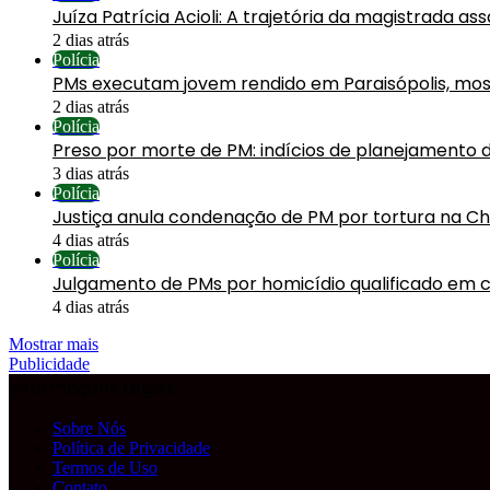
Juíza Patrícia Acioli: A trajetória da magistrada a
2 dias atrás
Polícia
PMs executam jovem rendido em Paraisópolis, mos
2 dias atrás
Polícia
Preso por morte de PM: indícios de planejamento 
3 dias atrás
Polícia
Justiça anula condenação de PM por tortura na C
4 dias atrás
Polícia
Julgamento de PMs por homicídio qualificado em 
4 dias atrás
Mostrar mais
Publicidade
Informações Legais
Sobre Nós
Política de Privacidade
Termos de Uso
Contato