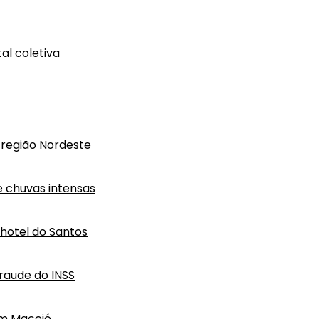
al coletiva
região Nordeste
e chuvas intensas
hotel do Santos
raude do INSS
em Maceió