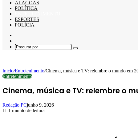
ALAGOAS
POLÍTICA
ENTRETENIMENTO
ESPORTES
POLÍCIA
Barra
Lateral
Switch
skin
Procurar
por
Início
/
Entretenimento
/
Cinema, música e TV: relembre o mundo em 20
Entretenimento
Cinema, música e TV: relembre o m
Redação PC
junho 9, 2026
11
1 minuto de leitura
Facebook
X
Linkedin
Pinterest
WhatsApp
Telegram