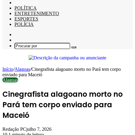
ALAGOAS
POLÍTICA
ENTRETENIMENTO
ESPORTES
POLÍCIA
Barra
Lateral
Switch
skin
Procurar
por
Início
/
Alagoas
/
Cinegrafista alagoano morto no Pará tem corpo
enviado para Maceió
Alagoas
Cinegrafista alagoano morto no
Pará tem corpo enviado para
Maceió
Redação PC
julho 7, 2026
10
1 minuto de leitura