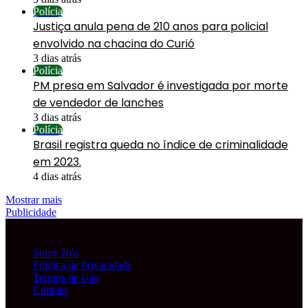
Polícia
Justiça anula pena de 210 anos para policial
envolvido na chacina do Curió
3 dias atrás
Polícia
PM presa em Salvador é investigada por morte
de vendedor de lanches
3 dias atrás
Polícia
Brasil registra queda no índice de criminalidade
em 2023.
4 dias atrás
Mostrar mais
Publicidade
Informações Legais
Sobre Nós
Política de Privacidade
Termos de Uso
Contato