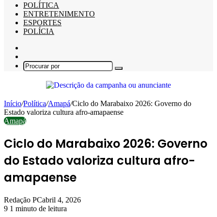
POLÍTICA
ENTRETENIMENTO
ESPORTES
POLÍCIA
Barra
Lateral
Switch
skin
Procurar
por
Início
/
Política
/
Amapá
/
Ciclo do Marabaixo 2026: Governo do
Estado valoriza cultura afro-amapaense
Amapá
Ciclo do Marabaixo 2026: Governo
do Estado valoriza cultura afro-
amapaense
Redação PC
abril 4, 2026
9
1 minuto de leitura