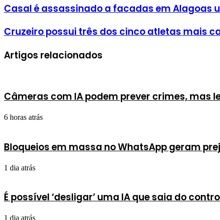
Casal é assassinado a facadas em Alagoas u
Cruzeiro possui três dos cinco atletas mais ca
Artigos relacionados
Câmeras com IA podem prever crimes, mas l
6 horas atrás
Bloqueios em massa no WhatsApp geram preju
1 dia atrás
É possível ‘desligar’ uma IA que saia do contro
1 dia atrás