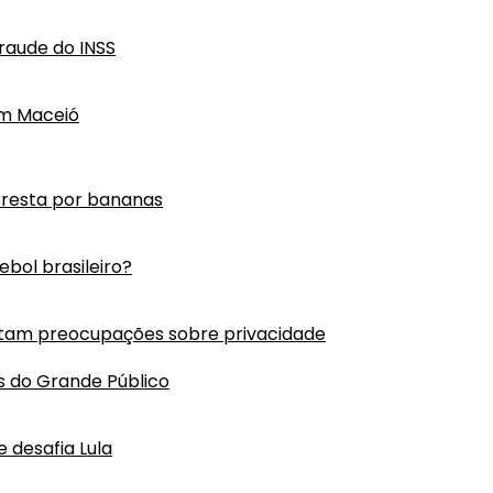
raude do INSS
em Maceió
oresta por bananas
bol brasileiro?
tam preocupações sobre privacidade
s do Grande Público
 desafia Lula