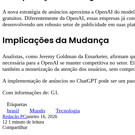
A nova estratégia de anúncios aproxima a OpenAI do modelo
gratuitos. Diferentemente da OpenAI, essas empresas já con
desenvolvendo um robusto setor de publicidade em suas pla
Implicações da Mudança
Analistas, como Jeremy Goldman da Emarketer, afirmam que 
necessária para a OpenAI se manter competitiva no setor. E
também a monetização da atenção dos usuários, sem compro
A implementação de anúncios no ChatGPT pode ser um passo 
Com informações de: G1.
Etiquetas
brasil
Mundo
Tecnologia
Redação PC
janeiro 16, 2026
12
1 minuto de leitura
Facebook
X
Linkedin
Pinterest
WhatsApp
Telegram
Compartilhar
Facebook
X
Linkedin
Pinterest
WhatsApp
Telegram