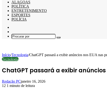
ALAGOAS
POLÍTICA
ENTRETENIMENTO
ESPORTES
POLÍCIA
Barra
Lateral
Switch
skin
Procurar
por
Início
/
Tecnologia
/
ChatGPT passará a exibir anúncios nos EUA nas p
Tecnologia
ChatGPT passará a exibir anúncio
Redação PC
janeiro 16, 2026
12
1 minuto de leitura
Facebook
X
Linkedin
Pinterest
WhatsApp
Telegram