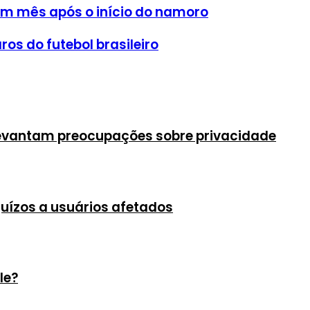
m mês após o início do namoro
ros do futebol brasileiro
evantam preocupações sobre privacidade
ízos a usuários afetados
le?