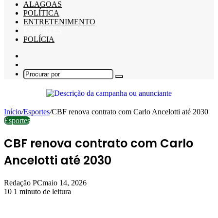
ALAGOAS
POLÍTICA
ENTRETENIMENTO
ESPORTES
POLÍCIA
Barra
Lateral
Switch
skin
Procurar
por
Início
/
Esportes
/
CBF renova contrato com Carlo Ancelotti até 2030
Esportes
CBF renova contrato com Carlo
Ancelotti até 2030
Redação PC
maio 14, 2026
10
1 minuto de leitura