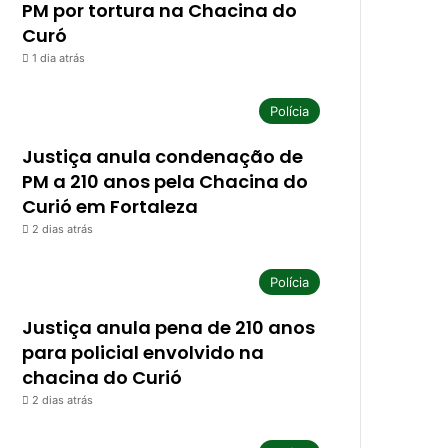
PM por tortura na Chacina do
Curó
1 dia atrás
Polícia
Justiça anula condenação de
PM a 210 anos pela Chacina do
Curió em Fortaleza
2 dias atrás
Polícia
Justiça anula pena de 210 anos
para policial envolvido na
chacina do Curió
2 dias atrás