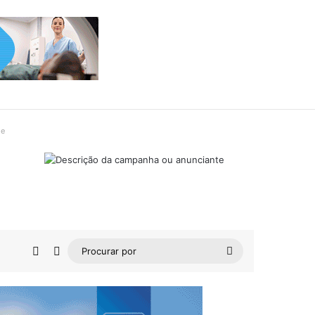
de
Barra Lateral
Switch skin
Procurar
por