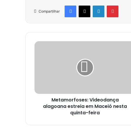
Facebook
X
Linkedin
Pinter
Compartilhar
Metamorfoses: Videodança
alagoana estreia em Maceió nesta
quinta-feira