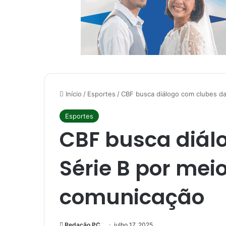
Início
/
Esportes
/
CBF busca diálogo com clubes da
Esportes
CBF busca diál
Série B por mei
comunicação
Redação PC
julho 17, 2025