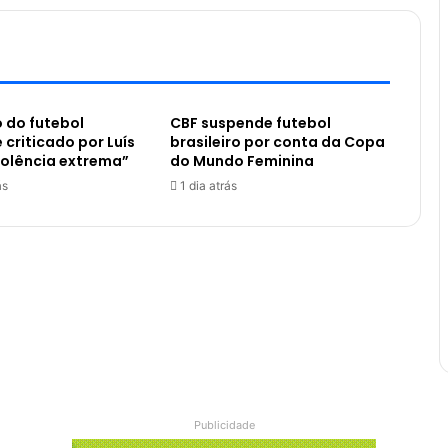
 do futebol
CBF suspende futebol
é criticado por Luís
brasileiro por conta da Copa
iolência extrema”
do Mundo Feminina
ás
1 dia atrás
Publicidade