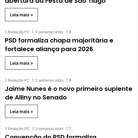
abertura da Festa de São Tiago
Leia mais »
Redação PC
3 semanas atrás
8
PSD formaliza chapa majoritária e
fortalece aliança para 2026
Leia mais »
Redação PC
3 semanas atrás
8
Jaime Nunes é o novo primeiro suplente
de Alliny no Senado
Leia mais »
Redação PC
3 semanas atrás
7
Convenção do PSD formaliza