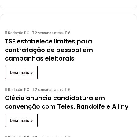
Redação PC
2 semanas atrás
6
TSE estabelece limites para
contratação de pessoal em
campanhas eleitorais
Leia mais »
Redação PC
2 semanas atrás
6
Clécio anuncia candidatura em
convenção com Teles, Randolfe e Alliny
Leia mais »