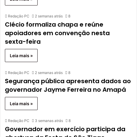
Redação PC
2 semanas atrás
8
Clécio formaliza chapa e reúne
apoiadores em convenção nesta
sexta-feira
Leia mais »
Redação PC
2 semanas atrás
8
Segurança pública apresenta dados ao
governador Jayme Ferreira no Amapá
Leia mais »
Redação PC
3 semanas atrás
8
Governador em exercício participa da