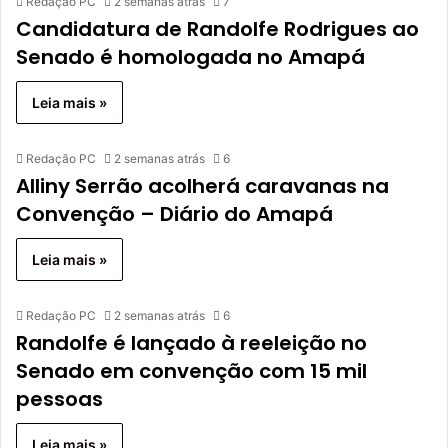
Redação PC
2 semanas atrás
7
Candidatura de Randolfe Rodrigues ao
Senado é homologada no Amapá
Leia mais »
Redação PC
2 semanas atrás
6
Alliny Serrão acolherá caravanas na
Convenção – Diário do Amapá
Leia mais »
Redação PC
2 semanas atrás
6
Randolfe é lançado à reeleição no
Senado em convenção com 15 mil
pessoas
Leia mais »