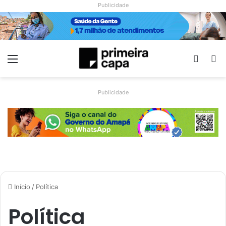
Publicidade
Menu
Switch
Pr
Publicidade
Início
/
Política
Política