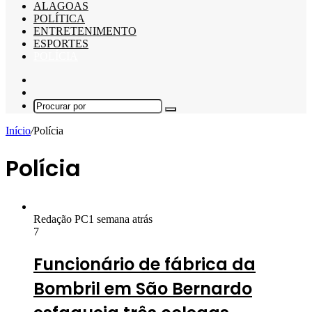
ALAGOAS
POLÍTICA
ENTRETENIMENTO
ESPORTES
POLÍCIA
Barra
Lateral
Switch
skin
Procurar
por
Início
/
Polícia
Polícia
Redação PC
1 semana atrás
7
Funcionário de fábrica da
Bombril em São Bernardo