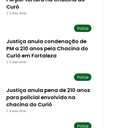
Curó
3 dias atrás
Polícia
Justiça anula condenação de
PM a 210 anos pela Chacina do
Curió em Fortaleza
3 dias atrás
Polícia
Justiça anula pena de 210 anos
para policial envolvido na
chacina do Curió
4 dias atrás
Polícia