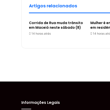
Artigos relacionados
Corrida de Rua muda trânsito
Mulher é 
em Maceió neste sábado (8)
em residê
14 horas atrás
14 horas atr
Informações Legais