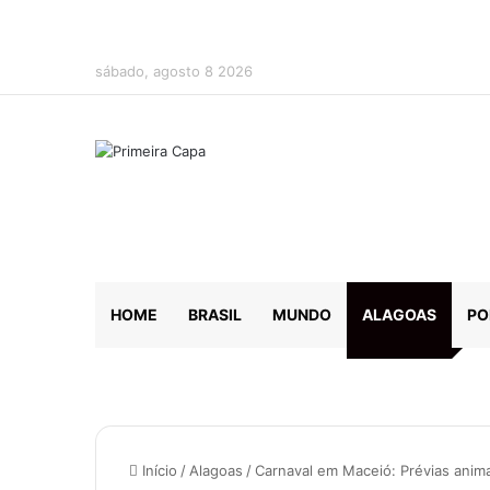
sábado, agosto 8 2026
HOME
BRASIL
MUNDO
ALAGOAS
PO
Início
/
Alagoas
/
Carnaval em Maceió: Prévias anim