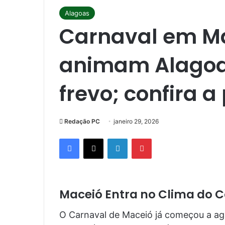
Alagoas
Carnaval em Ma
animam Alagoa
frevo; confira 
Redação PC
janeiro 29, 2026
Facebook
X
Linkedin
Pinterest
Maceió Entra no Clima do 
O Carnaval de Maceió já começou a agi