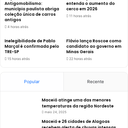
Antigomobilismo:
entenda o aumento do
município paulista abriga
cerco em 2026
coleção única de carros
11 horas atrás
antigos
4 horas atrás
Inelegibilidade de Pablo
Flávio lança Roscoe como
Marçal é confirmada pelo
candidato ao governo em
TRE-SP
Minas Gerais
15 horas atrás
22 horas atrás
Popular
Recente
Maceió atinge uma das menores
temperaturas da região Nordeste
maio 24, 2025
Maceió e 26 cidades de Alagoas
recebem alerta de chuvas intensas