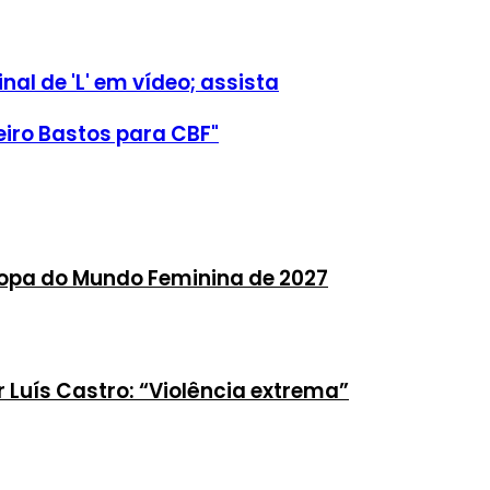
al de 'L' em vídeo; assista
iro Bastos para CBF"
 Copa do Mundo Feminina de 2027
or Luís Castro: “Violência extrema”