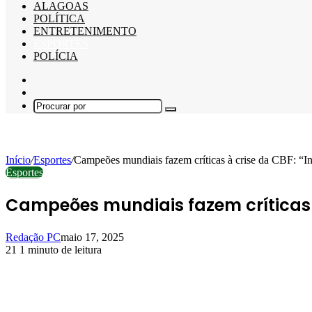
ALAGOAS
POLÍTICA
ENTRETENIMENTO
ESPORTES
POLÍCIA
Barra
Lateral
Switch
skin
Procurar
por
Início
/
Esportes
/
Campeões mundiais fazem críticas à crise da CBF: “In
Esportes
Campeões mundiais fazem críticas à
Redação PC
maio 17, 2025
21
1 minuto de leitura
Facebook
X
Linkedin
Pinterest
WhatsApp
Telegram