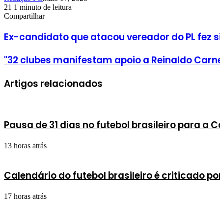
21
1 minuto de leitura
Facebook
X
Linkedin
Pinterest
WhatsApp
Telegram
Compartilhar
Facebook
X
Linkedin
Pinterest
WhatsApp
Telegram
Ex-candidato que atacou vereador do PL fez sin
"32 clubes manifestam apoio a Reinaldo Carne
Artigos relacionados
Pausa de 31 dias no futebol brasileiro para a
13 horas atrás
Calendário do futebol brasileiro é criticado p
17 horas atrás