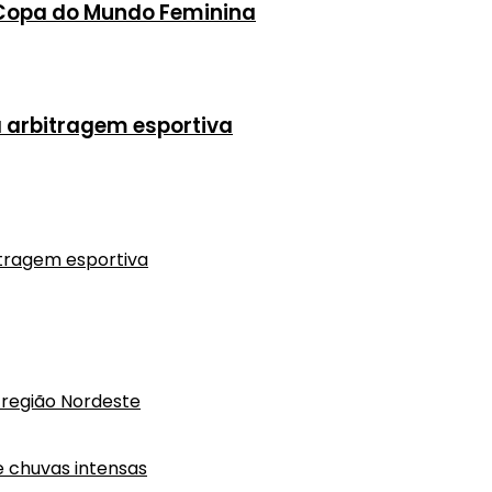
a Copa do Mundo Feminina
a arbitragem esportiva
itragem esportiva
região Nordeste
e chuvas intensas