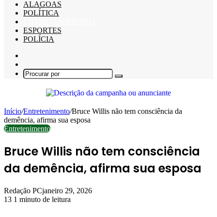
ALAGOAS
POLÍTICA
ENTRETENIMENTO
ESPORTES
POLÍCIA
Barra
Lateral
Switch
skin
Procurar
por
Início
/
Entretenimento
/
Bruce Willis não tem consciência da
demência, afirma sua esposa
Entretenimento
Bruce Willis não tem consciência
da demência, afirma sua esposa
Redação PC
janeiro 29, 2026
13
1 minuto de leitura