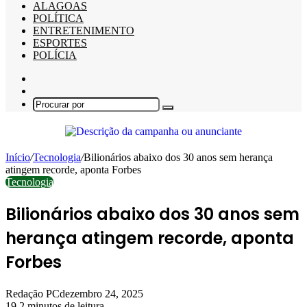
ALAGOAS
POLÍTICA
ENTRETENIMENTO
ESPORTES
POLÍCIA
Barra
Lateral
Switch
skin
Procurar
por
Início
/
Tecnologia
/
Bilionários abaixo dos 30 anos sem herança
atingem recorde, aponta Forbes
Tecnologia
Bilionários abaixo dos 30 anos sem
herança atingem recorde, aponta
Forbes
Redação PC
dezembro 24, 2025
19
2 minutos de leitura