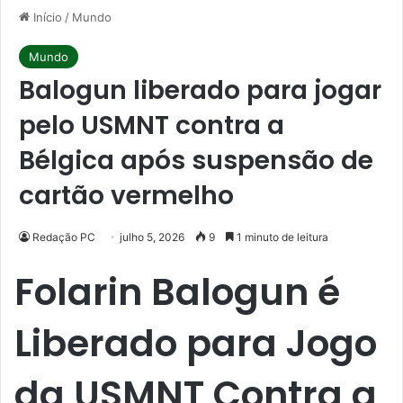
Início
/
Mundo
Mundo
Balogun liberado para jogar
pelo USMNT contra a
Bélgica após suspensão de
cartão vermelho
Redação PC
julho 5, 2026
9
1 minuto de leitura
Folarin Balogun é
Liberado para Jogo
da USMNT Contra a