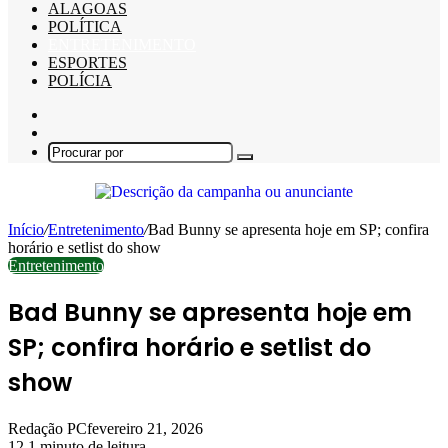
ALAGOAS
POLÍTICA
ENTRETENIMENTO
ESPORTES
POLÍCIA
Barra
Lateral
Switch
skin
Procurar
por
Início
/
Entretenimento
/
Bad Bunny se apresenta hoje em SP; confira
horário e setlist do show
Entretenimento
Bad Bunny se apresenta hoje em
SP; confira horário e setlist do
show
Redação PC
fevereiro 21, 2026
12
1 minuto de leitura