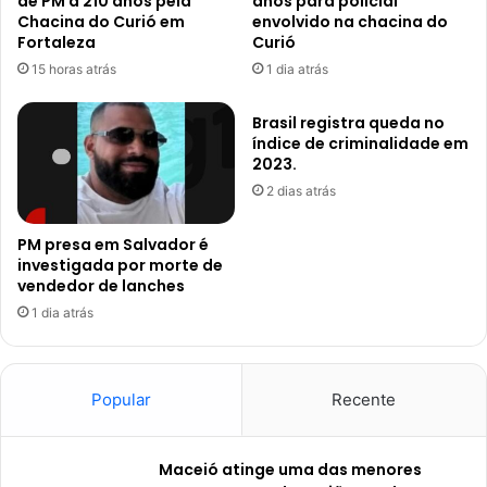
de PM a 210 anos pela
anos para policial
Chacina do Curió em
envolvido na chacina do
Fortaleza
Curió
15 horas atrás
1 dia atrás
Brasil registra queda no
índice de criminalidade em
2023.
2 dias atrás
PM presa em Salvador é
investigada por morte de
vendedor de lanches
1 dia atrás
Popular
Recente
Maceió atinge uma das menores