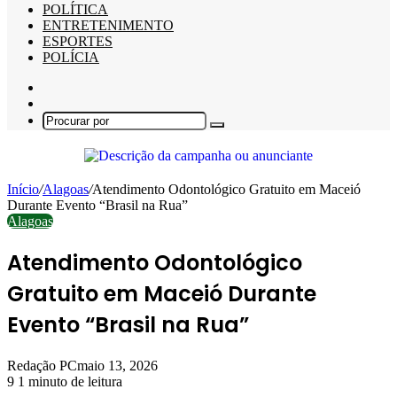
POLÍTICA
ENTRETENIMENTO
ESPORTES
POLÍCIA
Barra
Lateral
Switch
skin
Procurar
por
Início
/
Alagoas
/
Atendimento Odontológico Gratuito em Maceió
Durante Evento “Brasil na Rua”
Alagoas
Atendimento Odontológico
Gratuito em Maceió Durante
Evento “Brasil na Rua”
Redação PC
maio 13, 2026
9
1 minuto de leitura