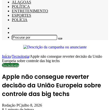
ALAGOAS
POLÍTICA
ENTRETENIMENTO
ESPORTES
POLÍCIA
Barra
Lateral
Switch
skin
Procurar
por
Início
/
Tecnologia
/
Apple não consegue reverter decisão da União
Europeia sobre controle das big techs
Tecnologia
Apple não consegue reverter
decisão da União Europeia sobre
controle das big techs
Redação PC
julho 8, 2026
8
1 minuto de leitura