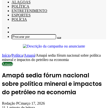
ALAGOAS
POLÍTICA
ENTRETENIMENTO
ESPORTES
POLÍCIA
Barra
Lateral
Switch
skin
Procurar
por
Início
/
Política
/
Amapá
/
Amapá sedia fórum nacional sobre política
mineral e impactos do petróleo na economia
Amapá
Amapá sedia fórum nacional
sobre política mineral e impactos
do petróleo na economia
Redação PC
março 17, 2026
11
1 minuto de leitura